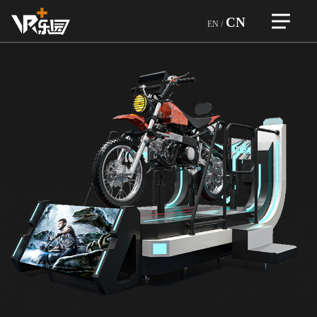
CN
EN
/
>
首页
自研精品
>
企业介绍
一体设备
企业文化
团队优势
>
加盟合作
企业荣誉
品牌故事
合作企业
>
虚拟设备
行业优势
游戏和设备
VR越野狂飙
游戏类型
>
游戏展示
VR竞技机台
服务内容
自研精品
赛车机台
>
全球门店
企业荣誉
育碧游戏
音游机台
玩家热评
ARVI
>
新闻资讯
大空间
虚
VR密室房
拟