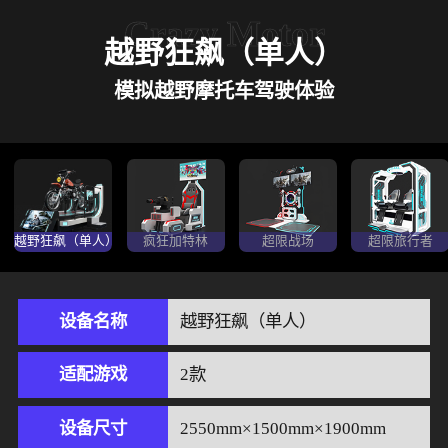
>
联系我们
设
VR射击房
Crazy Motor
备-
越野狂飙（单人）
VR+乐
园-
广
模拟越野摩托车驾驶体验
州
丁
香
网
络
有
限
公
越野狂飙（单人）
疯狂加特林
超限战场
超限旅行者
司
设备名称
越野狂飙（单人）
适配游戏
2款
设备尺寸
2550mm×1500mm×1900mm