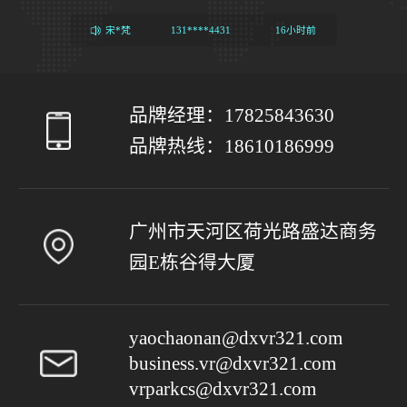
唐*滢
149****6183
12小时前
宋*梵
131****4431
16小时前
姜*海
何*琼
蔡*悦
于*姝
于*迎
冯*鹏
胡*冠
刘*传
王*杭
刘*平
杜*宥
丁*沛
彭*震
130****1403
159****6788
131****394
180****6833
185****6406
173****3732
134****5690
134****2628
159****9850
189****6636
155****1726
185****9173
158****8308
4小时前
8小时前
21小时前
1天前
1天前
1天前
1天前
2天前
2天前
2天前
2天前
2天前
3天前
品牌经理：
17825843630
品牌热线：
18610186999
广州市天河区荷光路盛达商务
园E栋谷得大厦
yaochaonan@dxvr321.com
business.vr@dxvr321.com
vrparkcs@dxvr321.com