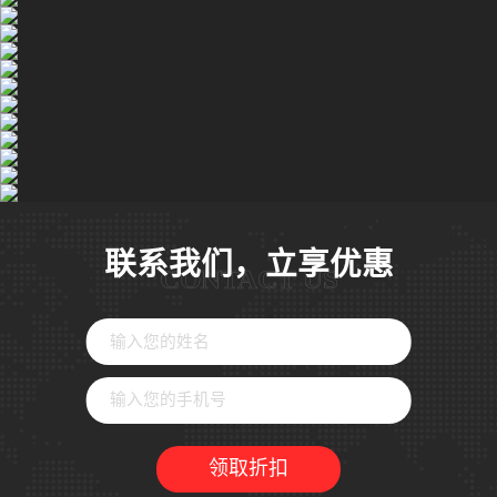
联系我们
加
VR射击房
特
林-
虚
拟
设
备-
VR+乐
园-
广
州
丁
香
联系我们，立享优惠
网
CONTACT US
络
有
限
公
司
领取折扣