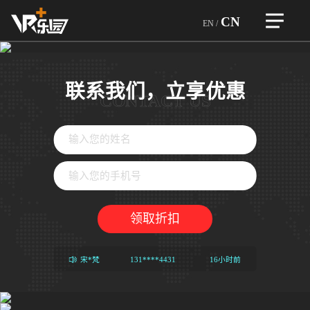
CN
EN
/
首页
自研精品
联系我们，立享优惠
企业介绍
CONTACT US
一体设备
企业文化
团队优势
加盟合作
企业荣誉
品牌故事
合作企业
虚拟设备
行业优势
游戏和设备
VR越野狂飙
游戏类型
游戏展示
VR竞技机台
领取折扣
服务内容
自研精品
赛车机台
全球门店
企业荣誉
育碧游戏
唐*滢
149****6183
12小时前
音游机台
宋*梵
131****4431
16小时前
玩家热评
ARVI
姜*海
何*琼
蔡*悦
于*姝
于*迎
冯*鹏
胡*冠
刘*传
王*杭
刘*平
杜*宥
丁*沛
彭*震
130****1403
159****6788
131****394
180****6833
185****6406
173****3732
134****5690
134****2628
159****9850
189****6636
155****1726
185****9173
158****8308
4小时前
8小时前
21小时前
1天前
1天前
1天前
1天前
2天前
2天前
2天前
2天前
2天前
3天前
新闻资讯
大空间
疯
VR密室房
狂