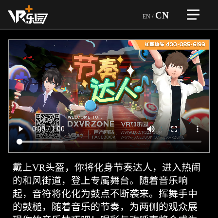
CN
EN
/
>
首页
自研精品
>
企业介绍
一体设备
企业文化
团队优势
>
加盟合作
企业荣誉
品牌故事
合作企业
>
虚拟设备
行业优势
游戏和设备
VR越野狂飙
游戏类型
>
游戏展示
VR竞技机台
服务内容
自研精品
赛车机台
>
戴上VR头盔，你将化身节奏达人，进入热闹
全球门店
企业荣誉
育碧游戏
音游机台
的和风街道，登上专属舞台。随着音乐响
玩家热评
ARVI
>
起，音符将化化为鼓点不断袭来。挥舞手中
新闻资讯
大空间
节
的鼓槌，随着音乐的节奏，为两侧的观众展
VR密室房
奏