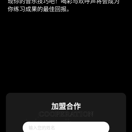
>
联系我们
现你的音乐技巧吧！喝彩与欢呼声将会成为
达
VR射击房
人-
你练习成果的最佳回报。
自
研
精
品
游
戏
详
情-
VR+乐
园-
广
州
丁
香
网
络
有
限
加盟合作
公
COOPERATION
司