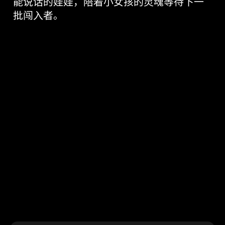
>
联系我们
能说话的娃娃，陪着小女孩的灵魂等待下一
话
VR射击房
的
批闯入者。
娃
娃-
自
研
精
品
游
戏
详
情-
VR+乐
园-
广
州
丁
香
网
络
有
限
公
司