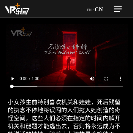
CN
EN
/
>
首页
自研精品
>
企业介绍
一体设备
企业文化
团队优势
>
加盟合作
企业荣誉
品牌故事
合作企业
>
虚拟设备
行业优势
游戏和设备
VR越野狂飙
游戏类型
>
游戏展示
VR竞技机台
服务内容
自研精品
赛车机台
>
小女孩生前特别喜欢机关和娃娃，死后残留
全球门店
企业荣誉
育碧游戏
音游机台
的执念不停地将误闯的人们拖入她创造的奇
玩家热评
ARVI
>
怪空间，这些人们必须在指定的时间内解开
新闻资讯
大空间
不
机关和谜题才能逃出去，否则将永远成为不
VR密室房
说