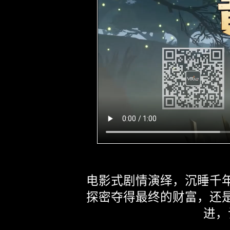
络
有
限
公
司
电影式剧情演绎，沉睡千
探密夺得最终的财富，还
进，