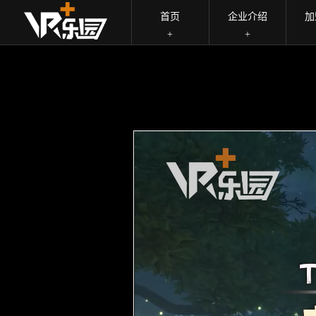
首页
企业介绍
加
+
+
自研精品
企业文化
品
黄
金
一体设备
企业荣誉
行
冒
险
团队优势
合作企业
游
团-
自
游戏和设备
服
研
企
精
品
玩
游
戏
详
情-
VR+乐
园-
广
州
丁
香
网