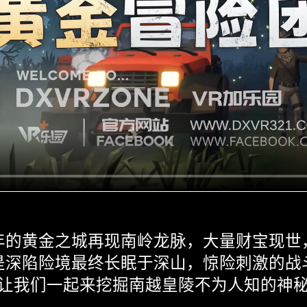
年的黄金之城再现南岭龙脉，大量财宝现世
是深陷险境最终长眠于深山，惊险刺激的战
让我们一起来挖掘南越皇陵不为人知的神