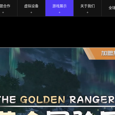
盟合作
虚拟设备
游戏展示
关于我们
全
+
+
+
+
牌故事
越野狂飙（单人）
自研精品
新闻资讯
业优势
疯狂加特林
育碧游戏
联系我们
戏类型
超限战场
ARVI
务内容
超限旅行者
业荣誉
VR射击房
家热评
无限战争
越野狂飙（双人）