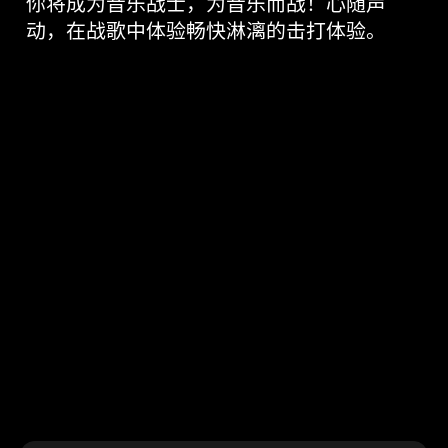
>
联系我们
你将成为音乐战士，为音乐而战！心随声
英
VR射击房
雄-
动，在战歌中体验畅快淋漓的击打体验。
自
研
精
品
游
戏
详
情-
VR+乐
园-
广
州
丁
香
网
络
有
限
公
司