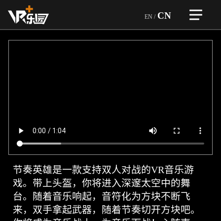
CN
EN
/
>
首页
自研精品
>
企业介绍
一体设备
企业文化
团队优势
>
加盟合作
企业荣誉
品牌故事
合作企业
>
虚拟设备
行业优势
游戏和设备
VR越野狂飙
游戏类型
>
游戏展示
VR竞技机台
服务内容
自研精品
赛车机台
>
节奏英雄是一款支持双人对战的VR音乐游
全球门店
企业荣誉
育碧游戏
音游机台
戏。带上头盔，你将进入深邃太空中的舞
玩家热评
ARVI
>
台。随着音乐响起，音符化为方块不断飞
新闻资讯
大空间
节
来，双手拿起武器，随着节奏切开方块吧。
VR密室房
奏