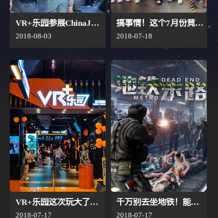
>
联系我们
资
VR射击房
讯-
VR+乐
VR+乐园参展ChinaJoy 登录腾讯展台
搞事情！这个7月份竟然有大事发生！
园-
2018-08-03
2018-07-18
广
州
丁
香
网
络
有
限
公
司
VR+乐园这次玩大了！生日竟然还能这样过..
千万别去坐地铁！能活着出来的都是英雄！
2018-07-17
2018-07-17