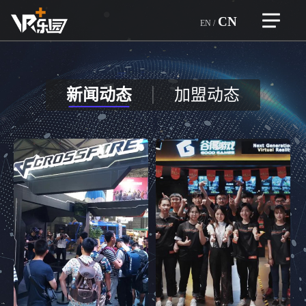
CN
EN
/
>
首页
自研精品
>
新闻动态
加盟动态
企业介绍
一体设备
企业文化
团队优势
>
加盟合作
企业荣誉
品牌故事
合作企业
>
虚拟设备
行业优势
游戏和设备
VR越野狂飙
游戏类型
>
游戏展示
VR竞技机台
服务内容
自研精品
赛车机台
>
全球门店
企业荣誉
育碧游戏
音游机台
玩家热评
ARVI
>
新闻资讯
大空间
新
VR密室房
闻