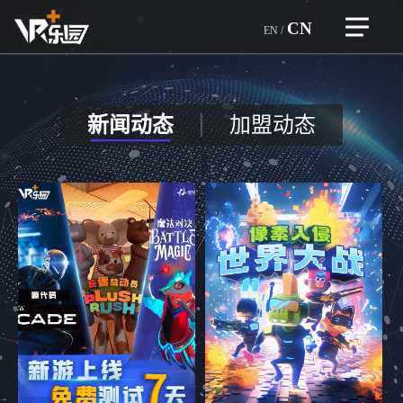
CN
EN
/
>
首页
自研精品
>
新闻动态
加盟动态
企业介绍
一体设备
企业文化
团队优势
>
加盟合作
企业荣誉
品牌故事
合作企业
>
虚拟设备
行业优势
游戏和设备
VR越野狂飙
游戏类型
>
游戏展示
VR竞技机台
服务内容
自研精品
赛车机台
>
全球门店
企业荣誉
育碧游戏
音游机台
玩家热评
ARVI
>
新闻资讯
大空间
新
VR密室房
闻