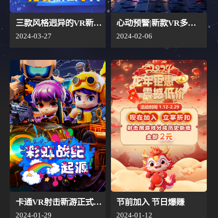
>
联系我们
资
VR射击房
讯-
VR+乐
三款风格迥异的VR新游强势上线，赛博朋克风、科技感3A画面、梦回玩具世界！
心动预警|新款VR多人肉鸽射击游戏高能来袭，重温童年乐趣
园-
2024-03-27
2024-02-06
广
州
丁
香
网
络
有
限
公
司
卡通VR射击新游正式于1月29日“龍”重登场！与彩虹战队并肩作战，共同揭开起源之谜！
节前加入 节日爆赚
2024-01-29
2024-01-12