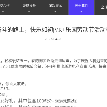
盟合作
虚拟设备
游戏展示
关于我们
全
+
+
+
+
牌故事
越野狂飙（单人）
自研精品
新闻资讯
业优势
疯狂加特林
育碧游戏
联系我们
斗的路上，快乐如初|VR+乐园劳动节活
戏类型
超限战场
ARVI
2023-04-26
务内容
超限旅行者
业荣誉
VR射击房
家热评
无限战争
轻松玩转五一。春的脚步逐渐走到尾声，为了庆祝即将迎来的5
出了5.1优惠限时充值套餐，还强势推出新游电竞赛事活动，快
越野狂飙（双人）
值，惊喜大放送。
5月3日。
；
员价
好礼，其中包含100
16
积
分+
58游戏票2张