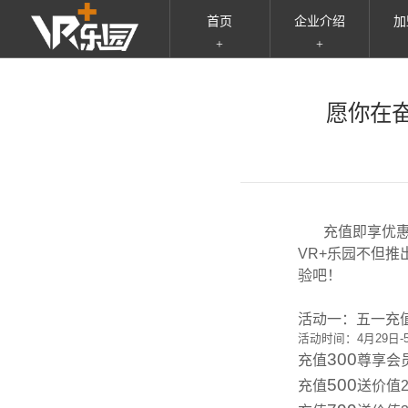
首页
企业介绍
加
+
+
自研精品
企业文化
品
新
闻
一体设备
企业荣誉
行
愿你在奋
详
情-
团队优势
合作企业
游
VR+乐
园-
游戏和设备
服
广
企
州
丁
玩
香
充值即享优惠，
网
VR+乐园不但推
络
验吧！
有
限
公
活动一：五一充
司
活动时间：4月29日-
300
充值
尊享会
500
充值
送价值2