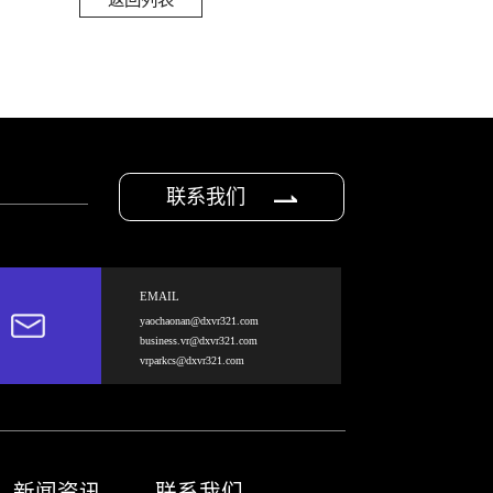
联系我们
EMAIL
yaochaonan@dxvr321.com
business.vr@dxvr321.com
vrparkcs@dxvr321.com
新闻资讯
联系我们