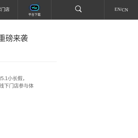
CN
球门店
EN
/
平台下载
动重磅来袭
.1小长假，
来线下门店参与体