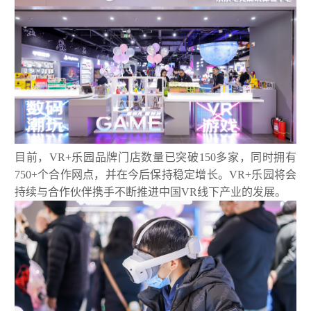
>
联系我们
详
VR射击房
情-
VR+乐
园-
广
州
丁
香
网
络
有
限
目前，VR+乐园品牌门店数量已突破150多家，同时拥有
公
司
750+个合作网点，并在今后保持稳定增长。VR+乐园将会
持续与合作伙伴携手不断推进中国VR线下产业的发展。