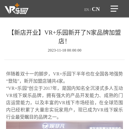
CN
EN
/
>
首页
【新店开业】VR+乐园新开了N家品牌加盟
自研精品
>
企业介绍
店！
一体设备
企业文化
2023-11-18 00:00:00
团队优势
>
加盟合作
企业荣誉
品牌故事
合作企业
>
虚拟设备
行业优势
伴随着双十一的脚步，VR+乐园下半年也在全国各地强势
游戏和设备
VR越野狂飙
“登陆”，新开加盟店铺共4家。
游戏类型
>
游戏展示
VR竞技机台
“VR+乐园”创立于2017年，是国内知名全沉浸式多人互动
服务内容
自研精品
VR线下娱乐品牌，拥有强大的产品开发能力、成熟的门
赛车机台
>
全球门店
企业荣誉
育碧游戏
店运营能力，以及丰富的VR线下市场经验，在全球范围
音游机台
玩家热评
内已经积累了大量忠实玩家用户，现已成为VR线下娱乐
ARVI
>
新闻资讯
大空间
行业最受瞩目的品牌之一。
新
VR密室房
闻